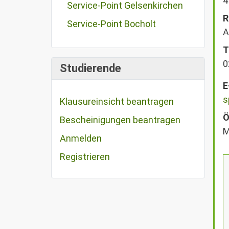
4
Service-Point Gelsenkirchen
R
Service-Point Bocholt
A
T
0
Studierende
E
s
Klausureinsicht beantragen
Ö
Bescheinigungen beantragen
M
Anmelden
Registrieren