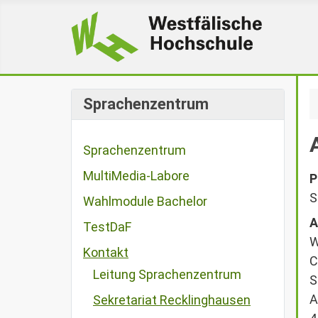
Sprachenzentrum
Sprachenzentrum
MultiMedia-Labore
P
S
Wahlmodule Bachelor
A
TestDaF
W
Kontakt
C
Leitung Sprachenzentrum
S
A
Sekretariat Recklinghausen